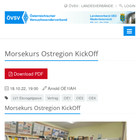
ÖVSV - LANDESVERBÄNDE
LOGIN
Toggle
navigat
Morsekurs Ostregion KickOff
Download PDF
18.10.22, 19:00
Arnold OE1IAH
LV1 Eisvogelgasse
Vortrag
OE1
OE3
OE4
Morsekurs Ostregion KickOff