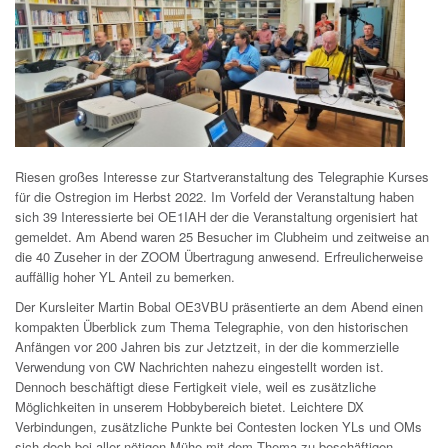
Riesen großes Interesse zur Startveranstaltung des Telegraphie Kurses
für die Ostregion im Herbst 2022. Im Vorfeld der Veranstaltung haben
sich 39 Interessierte bei OE1IAH der die Veranstaltung orgenisiert hat
gemeldet. Am Abend waren 25 Besucher im Clubheim und zeitweise an
die 40 Zuseher in der ZOOM Übertragung anwesend. Erfreulicherweise
auffällig hoher YL Anteil zu bemerken.
Der Kursleiter Martin Bobal OE3VBU präsentierte an dem Abend einen
kompakten Überblick zum Thema Telegraphie, von den historischen
Anfängen vor 200 Jahren bis zur Jetztzeit, in der die kommerzielle
Verwendung von CW Nachrichten nahezu eingestellt worden ist.
Dennoch beschäftigt diese Fertigkeit viele, weil es zusätzliche
Möglichkeiten in unserem Hobbybereich bietet. Leichtere DX
Verbindungen, zusätzliche Punkte bei Contesten locken YLs und OMs
sich doch bei aller nötigen Mühe mit dem Thema zu beschäftigen.