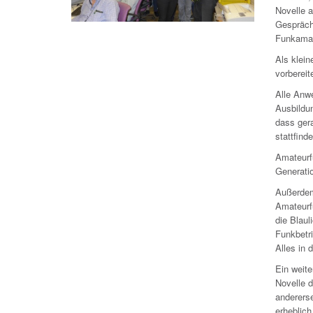
Novelle 
Gespräche
Funkamat
Als klei
vorbereit
Alle Anw
Ausbildun
dass ger
stattfinde
Amateurf
Generati
Außerdem
Amateurf
die Blaul
Funkbetr
Alles in 
Ein weit
Novelle 
andererse
erheblich