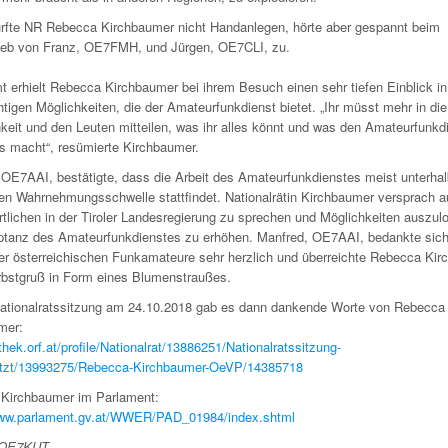
urfte NR Rebecca Kirchbaumer nicht Handanlegen, hörte aber gespannt beim
ieb von Franz, OE7FMH, und Jürgen, OE7CLI, zu.
 erhielt Rebecca Kirchbaumer bei ihrem Besuch einen sehr tiefen Einblick in
htigen Möglichkeiten, die der Amateurfunkdienst bietet. „Ihr müsst mehr in die
hkeit und den Leuten mitteilen, was ihr alles könnt und was den Amateurfunkd
s macht“, resümierte Kirchbaumer.
 OE7AAI, bestätigte, dass die Arbeit des Amateurfunkdienstes meist unterhal
chen Wahrnehmungsschwelle stattfindet. Nationalrätin Kirchbaumer versprach a
tlichen in der Tiroler Landesregierung zu sprechen und Möglichkeiten auszul
ptanz des Amateurfunkdienstes zu erhöhen. Manfred, OE7AAI, bedankte sic
r österreichischen Funkamateure sehr herzlich und überreichte Rebecca Ki
rbstgruß in Form eines Blumenstraußes.
Nationalratssitzung am 24.10.2018 gab es dann dankende Worte von Rebecca
mer:
vthek.orf.at/profile/Nationalrat/13886251/Nationalratssitzung-
etzt/13993275/Rebecca-Kirchbaumer-OeVP/14385718
Kirchbaumer im Parlament:
www.parlament.gv.at/WWER/PAD_01984/index.shtml
 OE7KUT