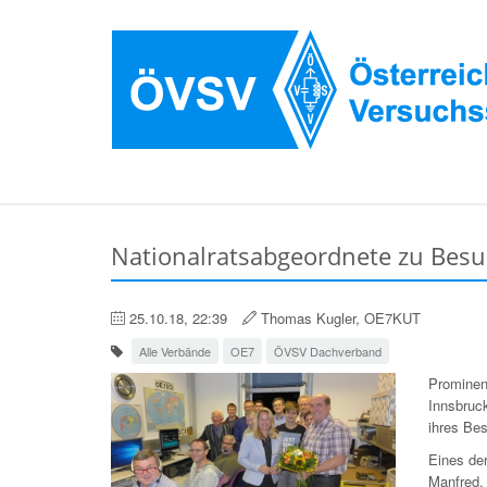
Nationalratsabgeordnete zu Besuc
25.10.18, 22:39
Thomas Kugler, OE7KUT
Alle Verbände
OE7
ÖVSV Dachverband
Prominen
Innsbruc
ihres Be
Eines de
Manfred,