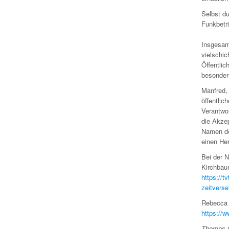
Selbst d
Funkbetr
Insgesamt
vielschic
Öffentlic
besonder
Manfred,
öffentli
Verantwor
die Akze
Namen de
einen He
Bei der 
Kirchbau
https://t
zeitvers
Rebecca 
https://
Thomas