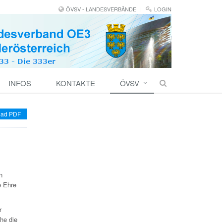
ÖVSV - LANDESVERBÄNDE
LOGIN
INFOS
KONTAKTE
ÖVSV
ad PDF
n
e Ehre
r
he die