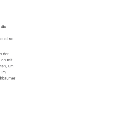
 die
ienst so
b der
uch mit
oten, um
h im
rchbaumer