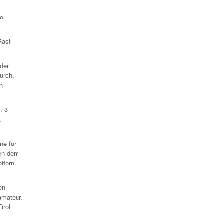
ie
Gast
 der
urch,
rn
. 3
.
ne für
ben dem
ffern.
en
amateur,
irol