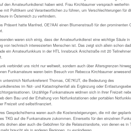
auf den Amateurfunkdienst haben wird. Frau Kirchbaumer versprach weiterhin
 mit Politikern und Verantwortlichen zu führen, um Verschlechterungen für d
eure in Österreich zu verhindern.
nes Präsent hatte Manfred, OE7AAI einen Blumenstrauß für den prominenten 
et.
esenden waren sich einig, dass der Amateurfunkdienst eine wichtige Säule in
g von technisch interessierten Menschen ist. Das zeigt sich allein schon dad
ade ein Amateurfunkkurs in der HTL Innsbruck Anichstraße mit 20 Teilnehme
t.
unk verbindet uns nicht nur weltweit, sondern auch über Altersgrenzen hinweg
onen Funkamateure waren beim Besuch von Rebecca Kirchbaumer anwesend
 unterstrich Notfunkreferent Thomas, OE7KUT, die Bedeutung des
unkdienstes im Not- und Katastrophenfall als Ergänzung oder Entlastungsebe
ichtorganisationen. Unzählige Funkamateure widmen sich in ihrer Freizeit ne
ieb dem Bau und der Erhaltung von Notfunkstationen oder portablen Notfunkko
der Freizeit und selbstfinanziert.
eres Gesprächsthema waren auch die Kostensteigerungen, die mit der geplant
des TKG auf die Funkamateure zukommen. Einerseits für den einzelnen Funk
its drohen aber auch die Gebühren für die Relaisstrandorte, von denen es in T
 mehr braucht als in anderen Regionen, zu explodieren.