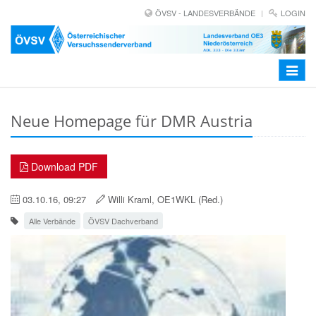
ÖVSV - LANDESVERBÄNDE
LOGIN
Toggle
navigat
Neue Homepage für DMR Austria
Download PDF
03.10.16, 09:27
Willi Kraml, OE1WKL (Red.)
Alle Verbände
ÖVSV Dachverband