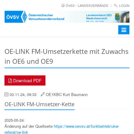
ÖVSV - LANDESVERBÄNDE
LOGIN
Toggle
navigat
OE-LINK FM-Umsetzerkette mit Zuwachs
in OE6 und OE9
Download PDF
03.11.24, 09:33
OE1KBC Kurt Baumann
OE-LINK FM-Umsetzer-Kette
2025-05-24:
Änderung auf der Quellseite
https://www.oevsv.at/funkbetrieb/ukw-
referat/oe-link