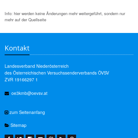
Info: hier werden keine Änderungen mehr weitergeführt, sondern nur
mehr auf der Quellseite
Kontakt
Landesverband Niederösterreich
des Österreichischen Versuchssenderverbands ÖVSV
ZVR 19166297 1
oe3kmb@oevsv.at
zum Seitenanfang
Sitemap