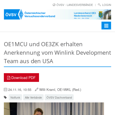
ÖVSV - LANDESVERBÄNDE
LOGIN
Toggle
navigat
OE1MCU und OE3ZK erhalten
Anerkennung vom Winlink Development
Team aus den USA
Download PDF
24.11.16, 10:55
Willi Kraml, OE1WKL (Red.)
Notfunk
Alle Verbände
ÖVSV Dachverband