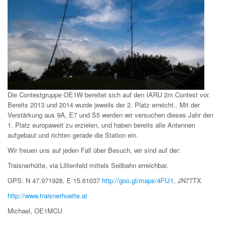
Die Contestgruppe OE1W bereitet sich auf den IARU 2m Contest vor.
Bereits
2013 und 2014 wurde jeweils der 2. Platz erreicht.. Mit der
Verstärkung
aus 9A, E7 und S5 werden wir versuchen dieses Jahr den
1. Platz europaweit
zu erzielen, und haben bereits alle Antennen
aufgebaut und richten gerade
die Station ein.
Wir freuen uns auf jeden Fall über Besuch, wir sind auf der:
Traisnerhütte, via Lillienfeld mittels Seilbahn erreichbar.
GPS: N 47.971928, E 15.61037
http://goo.gl/maps/4FfJ1
, JN77TX
http://www.traisnerhuette.at
Michael, OE1MCU