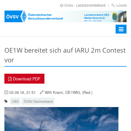
ÖVSV - LANDESVERBÄNDE
LOGIN
Toggle
navigat
OE1W bereitet sich auf IARU 2m Contest
vor
Download PDF
02.09.16, 21:51
Willi Kraml, OE1WKL (Red.)
OE3
ÖVSV Dachverband