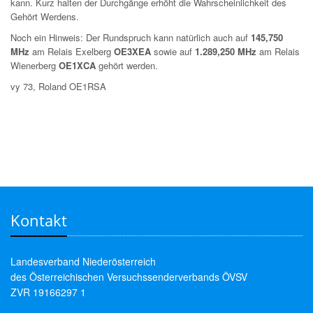
kann. Kurz halten der Durchgänge erhöht die Wahrscheinlichkeit des
Gehört Werdens.
Noch ein Hinweis: Der Rundspruch kann natürlich auch auf
145,750
MHz
am Relais Exelberg
OE3XEA
sowie auf
1.289,250 MHz
am Relais
Wienerberg
OE1XCA
gehört werden.
vy 73, Roland OE1RSA
Kontakt
Landesverband Niederösterreich
des Österreichischen Versuchssenderverbands ÖVSV
ZVR 19166297 1