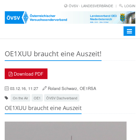
ÖVSV - LANDESVERBÄNDE
LOGIN
Toggle
navigat
OE1XUU braucht eine Auszeit!
Download PDF
03.12.16, 11:27
Roland Schwarz, OE1RSA
On the Air
OE1
ÖVSV Dachverband
OE1XUU braucht eine Auszeit