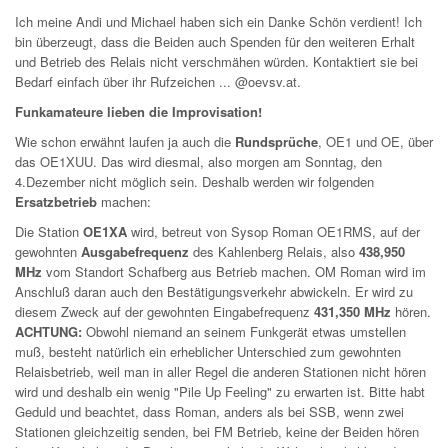
Ich meine Andi und Michael haben sich ein Danke Schön verdient! Ich
bin überzeugt, dass die Beiden auch Spenden für den weiteren Erhalt
und Betrieb des Relais nicht verschmähen würden. Kontaktiert sie bei
Bedarf einfach über ihr Rufzeichen ... @oevsv.at.
Funkamateure lieben die Improvisation!
Wie schon erwähnt laufen ja auch die
Rundsprüche
, OE1 und OE, über
das OE1XUU. Das wird diesmal, also morgen am Sonntag, den
4.Dezember nicht möglich sein. Deshalb werden wir folgenden
Ersatzbetrieb
machen:
Die Station
OE1XA
wird, betreut von Sysop Roman OE1RMS, auf der
gewohnten
Ausgabefrequenz
des Kahlenberg Relais, also
438,950
MHz
vom Standort Schafberg aus Betrieb machen. OM Roman wird im
Anschluß daran auch den Bestätigungsverkehr abwickeln. Er wird zu
diesem Zweck auf der gewohnten Eingabefrequenz
431,350 MHz
hören.
ACHTUNG:
Obwohl niemand an seinem Funkgerät etwas umstellen
muß, besteht natürlich ein erheblicher Unterschied zum gewohnten
Relaisbetrieb, weil man in aller Regel die anderen Stationen nicht hören
wird und deshalb ein wenig "Pile Up Feeling" zu erwarten ist. Bitte habt
Geduld und beachtet, dass Roman, anders als bei SSB, wenn zwei
Stationen gleichzeitig senden, bei FM Betrieb, keine der Beiden hören