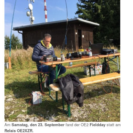
Am
Samstag, den 23. September
fand der OE2
Fieldday
statt am
Relais OE2XZR.