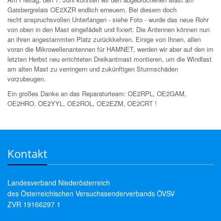
Gaisbergrelais OE2XZR endlich erneuern. Bei diesem doch
recht anspruchsvollen Unterfangen - siehe Foto - wurde das neue Rohr
von oben in den Mast eingefädelt und fixiert. Die Antennen können nun
an ihren angestammten Platz zurückkehren. Einige von Ihnen, allen
voran die Mikrowellenantennen für HAMNET, werden wir aber auf den im
letzten Herbst neu errichteten Dreikantmast montieren, um die Windlast
am alten Mast zu verringern und zukünftigen Sturmschäden
vorzubeugen.
Ein großes Danke an das Reparaturteam: OE2RPL, OE2GAM,
OE2HRO, OE2YYL, OE2ROL, OE2EZM, OE2CRT !
Kontakt
Landesverband Niederösterreich
des Österreichischen Versuchssenderverbands ÖVSV
ZVR 19166297 1