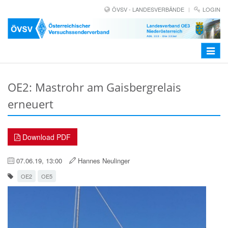
ÖVSV - LANDESVERBÄNDE
LOGIN
Toggle
navigat
OE2: Mastrohr am Gaisbergrelais
erneuert
Download PDF
07.06.19, 13:00
Hannes Neulinger
OE2
OE5