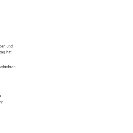
ben und
tag hat
chichten
u
og