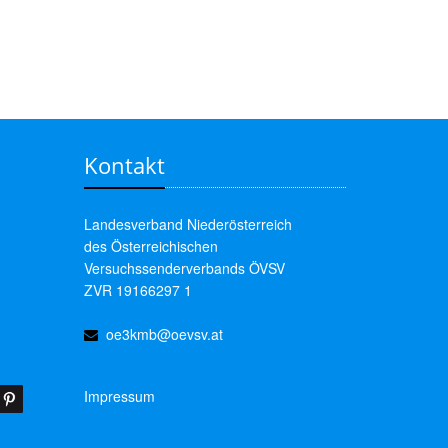
Kontakt
Landesverband Niederösterreich
des Österreichischen
Versuchssenderverbands ÖVSV
ZVR 19166297 1
oe3kmb@oevsv.at
Impressum