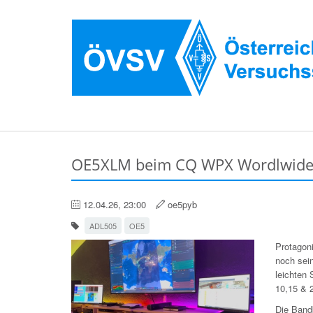
OE5XLM beim CQ WPX Wordlwide
12.04.26, 23:00
oe5pyb
ADL505
OE5
Protagon
noch sei
leichten
10,15 & 2
Die Band