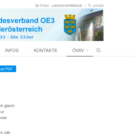
ÖVSV - LANDESVERBÄNDE
LOGIN
INFOS
KONTAKTE
ÖVSV
ad PDF
h gleich
zur
orer
ht zäh