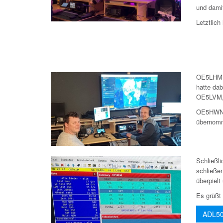
und dami
Letztlic
OE5LHM, 
hatte da
OE5LVM, 
OE5HWN, 
übernom
Schließl
schließe
überpielt
Es grüßt
ADL5