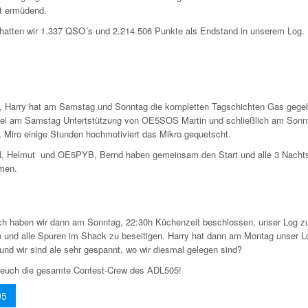
t ermüdend.
h hatten wir 1.337 QSO´s und 2.214.506 Punkte als Endstand in unserem Log.
Harry hat am Samstag und Sonntag die kompletten Tagschichten Gas gege
bei am Samstag Untertstützung von OE5SOS Martin und schließlich am Sonn
Miro einige Stunden hochmotiviert das Mikro gequetscht.
Helmut und OE5PYB, Bernd haben gemeinsam den Start und alle 3 Nachts
men.
ich haben wir dann am Sonntag, 22:30h Küchenzeit beschlossen, unser Log z
n und alle Spuren im Shack zu beseitigen. Harry hat dann am Montag unser L
 und wir sind ale sehr gespannt, wo wir diesmal gelegen sind?
 euch die gesamte Contest-Crew des ADL505!
05