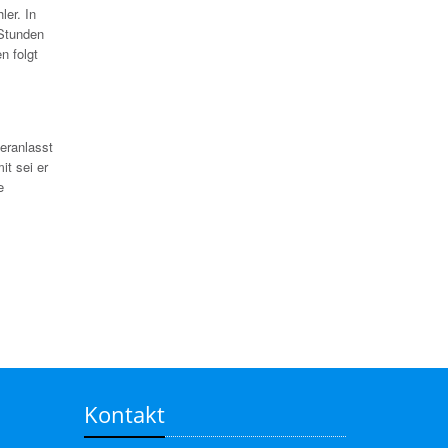
ler. In
Stunden
n folgt
eranlasst
it sei er
e
Kontakt