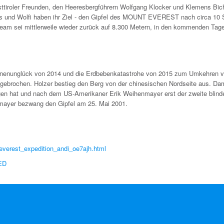
sttiroler Freunden, den Heeresbergführern Wolfgang Klocker und Klemens Bich
s und Wolfi haben ihr Ziel - den Gipfel des MOUNT EVEREST nach circa 10 
Team sei mittlerweile wieder zurück auf 8.300 Metern, in den kommenden Tage
awinenunglück von 2014 und die Erdbebenkatastrohe von 2015 zum Umkehren v
fgebrochen. Holzer bestieg den Berg von der chinesischen Nordseite aus. Dam
iegen hat und nach dem US-Amerikaner Erik Weihenmayer erst der zweite blind
mayer bezwang den Gipfel am 25. Mai 2001.
everest_expedition_andi_oe7ajh.html
ED