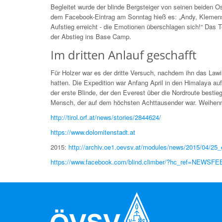
Begleitet wurde der blinde Bergsteiger von seinen beiden O
dem Facebook-Eintrag am Sonntag hieß es: „Andy, Klemen
Aufstieg erreicht - die Emotionen überschlagen sich!“ Das 
der Abstieg ins Base Camp.
Im dritten Anlauf geschafft
Für Holzer war es der dritte Versuch, nachdem ihn das L
hatten. Die Expedition war Anfang April in den Himalaya au
der erste Blinde, der den Everest über die Nordroute best
Mensch, der auf dem höchsten Achttausender war. Weihen
http://tirol.orf.at/news/stories/2844624/
https://www.dolomitenstadt.at
2015:
http://archiv.oe1.oevsv.at/modules/news/2015/04/25_
https://www.facebook.com/blind.climber/?hc_ref=NEWSFE