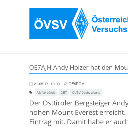
OE7AJH Andy Holzer hat den Moun
21.05.17, 18:00
OE5PGM
Alle Verbände
OE7
ÖVSV Dachverband
Der Osttiroler Bergsteiger And
hohen Mount Everest erreicht. 
Eintrag mit. Damit habe er au