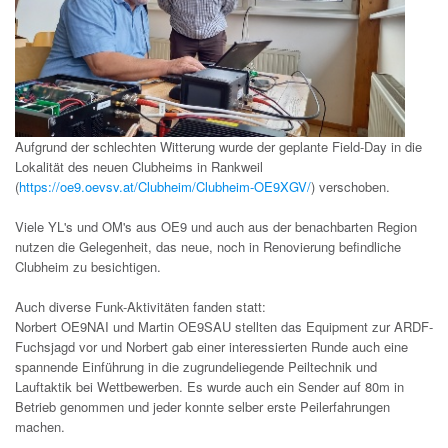
Aufgrund der schlechten Witterung wurde der geplante Field-Day in die
Lokalität des neuen Clubheims in Rankweil
(
https://oe9.oevsv.at/Clubheim/Clubheim-OE9XGV/
) verschoben.
Viele YL's und OM's aus OE9 und auch aus der benachbarten Region
nutzen die Gelegenheit, das neue, noch in Renovierung befindliche
Clubheim zu besichtigen.
Auch diverse Funk-Aktivitäten fanden statt:
Norbert OE9NAI und Martin OE9SAU stellten das Equipment zur ARDF-
Fuchsjagd vor und Norbert gab einer interessierten Runde auch eine
spannende Einführung in die zugrundeliegende Peiltechnik und
Lauftaktik bei Wettbewerben. Es wurde auch ein Sender auf 80m in
Betrieb genommen und jeder konnte selber erste Peilerfahrungen
machen.