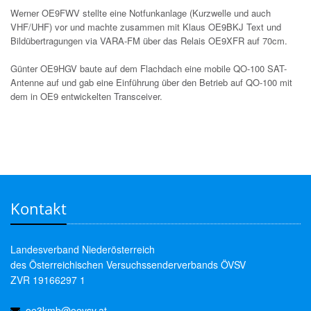
Werner OE9FWV stellte eine Notfunkanlage (Kurzwelle und auch
VHF/UHF) vor und machte zusammen mit Klaus OE9BKJ Text und
Bildübertragungen via VARA-FM über das Relais OE9XFR auf 70cm.
Günter OE9HGV baute auf dem Flachdach eine mobile QO-100 SAT-
Antenne auf und gab eine Einführung über den Betrieb auf QO-100 mit
dem in OE9 entwickelten Transceiver.
Kontakt
Landesverband Niederösterreich
des Österreichischen Versuchssenderverbands ÖVSV
ZVR 19166297 1
oe3kmb@oevsv.at