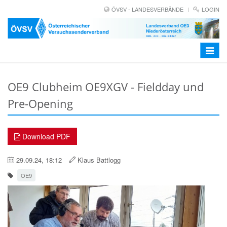
ÖVSV - LANDESVERBÄNDE
LOGIN
Toggle
navigat
OE9 Clubheim OE9XGV - Fieldday und
Pre-Opening
Download PDF
29.09.24, 18:12
Klaus Battlogg
OE9