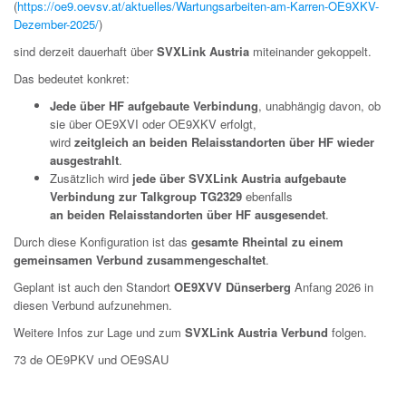
(
https://oe9.oevsv.at/aktuelles/Wartungsarbeiten-am-Karren-OE9XKV-
Dezember-2025/
)
sind derzeit dauerhaft über
SVXLink Austria
miteinander gekoppelt.
Das bedeutet konkret:
Jede über HF aufgebaute Verbindung
, unabhängig davon, ob
sie über OE9XVI oder OE9XKV erfolgt,
wird
zeitgleich an beiden Relaisstandorten über HF wieder
ausgestrahlt
.
Zusätzlich wird
jede über SVXLink Austria aufgebaute
Verbindung zur Talkgroup TG2329
ebenfalls
an beiden Relaisstandorten über HF ausgesendet
.
Durch diese Konfiguration ist das
gesamte Rheintal zu einem
gemeinsamen Verbund zusammengeschaltet
.
Geplant ist auch den Standort
OE9XVV Dünserberg
Anfang 2026 in
diesen Verbund aufzunehmen.
Weitere Infos zur Lage und zum
SVXLink Austria Verbund
folgen.
73 de OE9PKV und OE9SAU