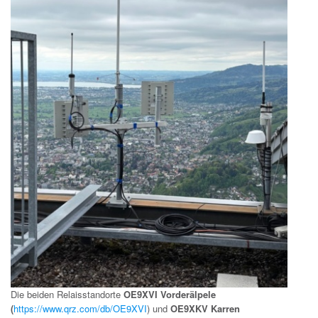
Die beiden Relaisstandorte
OE9XVI Vorderälpele
(
https://www.qrz.com/db/OE9XVI
) und
OE9XKV Karren