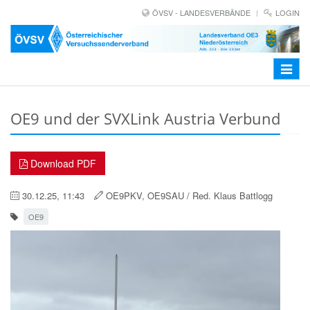
ÖVSV - LANDESVERBÄNDE
LOGIN
Toggle
navigat
OE9 und der SVXLink Austria Verbund
Download PDF
30.12.25, 11:43
OE9PKV, OE9SAU / Red. Klaus Battlogg
OE9