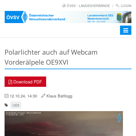
ÖVSV - LANDESVERBÄNDE
LOGIN
Toggle
navigat
Polarlichter auch auf Webcam
Vorderälpele OE9XVI
Download PDF
12.10.24, 14:30
Klaus Battlogg
OE9