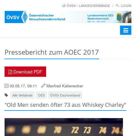
ÖVSV - LANDESVERBÄNDE
LOGIN
Toggle
navigat
Pressebericht zum AOEC 2017
Download PDF
03.05.17, 09:11
Manfred Kaltenecker
Alle Verbände
OE3
ÖVSV Dachverband
"Old Men senden öfter 73 aus Whiskey Charley"