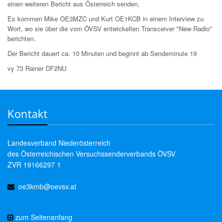
einen
weiteren Bericht aus Österreich senden.
Es kommen Mike OE3MZC und Kurt OE1KCB in einem Interview zu
Wort,
wo sie über die vom ÖVSV entwickelten Transceiver "New Radio"
berichten.
Der Bericht dauert ca. 10 Minuten und beginnt ab Sendeminute 19
vy 73 Rainer DF2NU
Kontakt
Landesverband Niederösterreich
des Österreichischen Versuchssenderverbands ÖVSV
ZVR 19166297 1
oe3kmb@oevsv.at
zum Seitenanfang