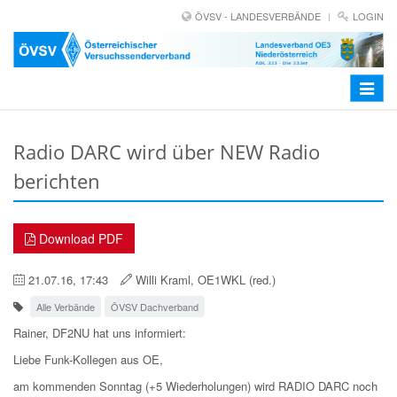
ÖVSV - LANDESVERBÄNDE
LOGIN
Toggle
navigat
Radio DARC wird über NEW Radio
berichten
Download PDF
21.07.16, 17:43
Willi Kraml, OE1WKL (red.)
Alle Verbände
ÖVSV Dachverband
Rainer, DF2NU hat uns informiert:
Liebe Funk-Kollegen aus OE,
am kommenden Sonntag (+5 Wiederholungen) wird RADIO DARC noch