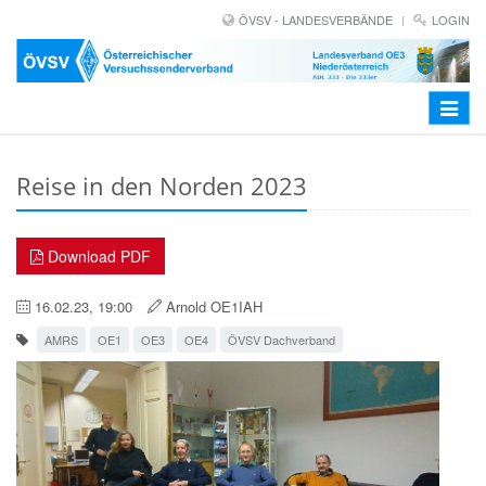
ÖVSV - LANDESVERBÄNDE
LOGIN
Toggle
navigat
Reise in den Norden 2023
Download PDF
16.02.23, 19:00
Arnold OE1IAH
AMRS
OE1
OE3
OE4
ÖVSV Dachverband