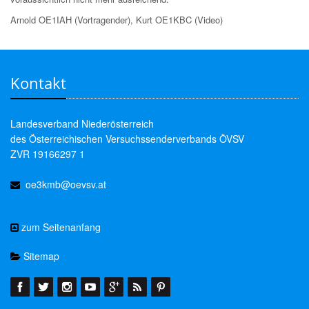
Arnold OE1IAH (Vortragender), Kurt OE1KBC (Video)
Kontakt
Landesverband Niederösterreich
des Österreichischen Versuchssenderverbands ÖVSV
ZVR 19166297 1
oe3kmb@oevsv.at
zum Seitenanfang
Sitemap