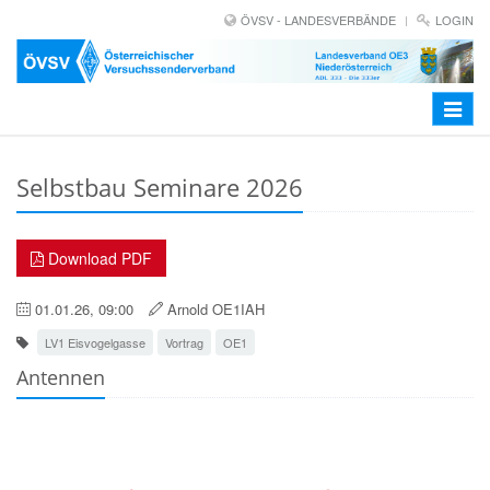
ÖVSV - LANDESVERBÄNDE
LOGIN
Toggle
navigat
Selbstbau Seminare 2026
Download PDF
01.01.26, 09:00
Arnold OE1IAH
LV1 Eisvogelgasse
Vortrag
OE1
Antennen