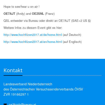
Hope to see/hear u on air !
OE7AJT
(Andy) and
OE2SNL
(Franz)
QSL entweder via Bureau oder direkt an OE7AJT (SAE+2 US $)
Weitere Infos zu diesem Event gibt es hier:
http://www.hochfilzen2017.at/de/home.html
(auf Deutsch)
http://www.hochfilzen2017.at/en/home.html
(auf Englisch)
Kontakt
Landesverband Niederösterreich
des Österreichischen Versuchssenderverbands ÖVSV
ZVR 19166297 1
oe3kmb@oevsv.at