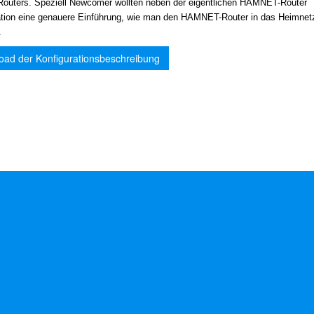
-Routers. Speziell Newcomer wollten neben der eigentlichen HAMNET-Router
ation eine genauere Einführung, wie man den HAMNET-Router in das Heimne
.
oad der Konfigurationsbeschreibung