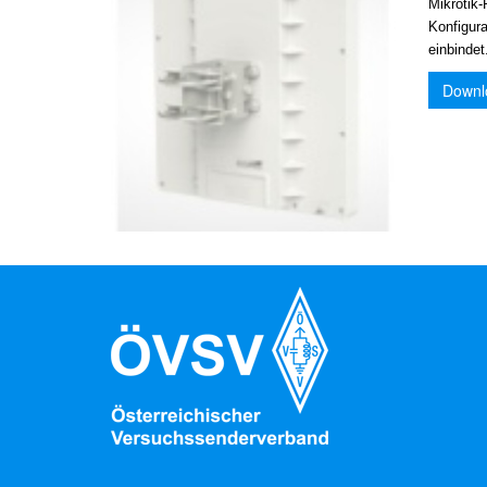
Mikrotik
Konfigur
einbindet
Downl