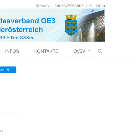
ÖVSV - LANDESVERBÄNDE
LOGIN
INFOS
KONTAKTE
ÖVSV
ad PDF
nes