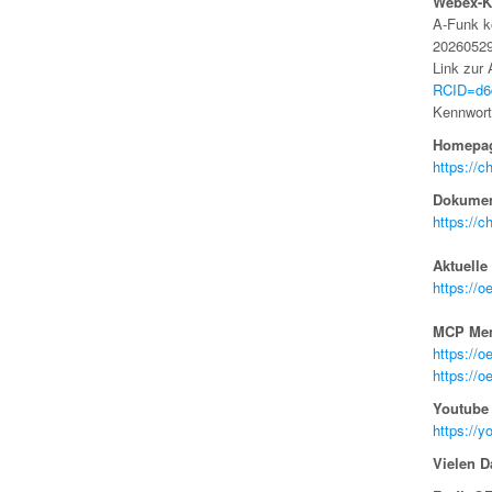
Webex-K
A-Funk k
2026052
Link zur
RCID=d6
Kennwort
Homepag
https://
Dokumen
https://c
Aktuelle
https://o
MCP Mem
https://o
https://o
Youtube
https://
Vielen D