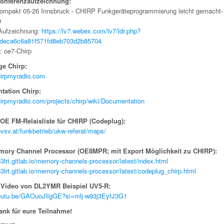
onferenzaufzeichnung:
ompakt 05-26 Innsbruck - CHIRP Funkgeräteprogrammierung leicht gemacht-
9
 Aufzeichnung:
https://lv7.webex.com/lv7/ldr.php?
deca6c6a81f571fd8eb703d2b85704
: oe7-Chirp
e Chirp:
chirpmyradio.com
tation Chirp:
hirpmyradio.com/projects/chirp/wiki/Documentation
 OE FM-Relaisliste für CHIRP (Codeplug):
evsv.at/funkbetrieb/ukw-referat/maps/
ory Channel Processor (OE8MPR; mit Export Möglichkeit zu CHIRP):
e3lrt.gitlab.io/memory-channels-processor/latest/index.html
e3lrt.gitlab.io/memory-channels-processor/latest/codeplug_chirp.html
 Video von DL2YMR Beispiel UV5-R:
youtu.be/GAOuoJlIgGE?si=mlj-w93j3EyfJ3G1
ank für eure Teilnahme!