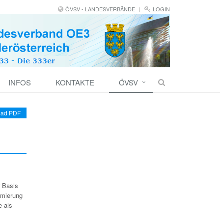
ÖVSV - LANDESVERBÄNDE
LOGIN
INFOS
KONTAKTE
ÖVSV
ad PDF
r Basis
mmierung
e als