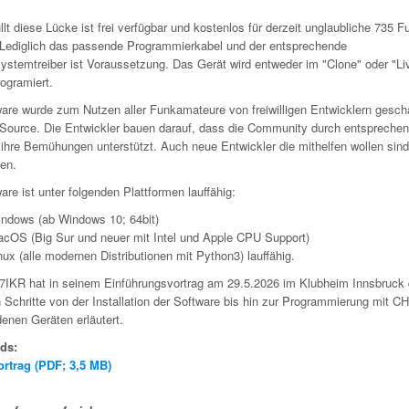
lt diese Lücke ist frei verfügbar und kostenlos für derzeit unglaubliche 735 F
 Lediglich das passende Programmierkabel und der entsprechende
ystemtreiber ist Voraussetzung. Das Gerät wird entweder im "Clone" oder "Li
ogramiert.
ware wurde zum Nutzen aller Funkamateure von freiwilligen Entwicklern gesch
-Source. Die Entwickler bauen darauf, dass die Community durch entspreche
ihre Bemühungen unterstützt. Auch neue Entwickler die mithelfen wollen sin
en.
are ist unter folgenden Plattformen lauffähig:
ndows (ab Windows 10; 64bit)
cOS (Big Sur und neuer mit Intel und Apple CPU Support)
nux (alle modernen Distributionen mit Python3) lauffähig.
7IKR hat in seinem Einführungsvortrag am 29.5.2026 im Klubheim Innsbruck 
 Schritte von der Installation der Software bis hin zur Programmierung mit 
enen Geräten erläutert.
ds:
ortrag (PDF; 3,5 MB)