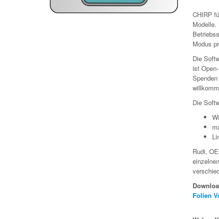
CHIRP fül
Modelle.
Betriebss
Modus pr
Die Soft
ist Open
Spenden 
willkomm
Die Softw
Wi
ma
Li
Rudi, OE
einzelnen
verschied
Downloa
Folien V