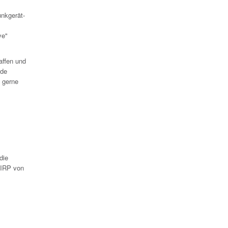
unkgerät-
ve"
affen und
nde
d gerne
die
CHIRP von