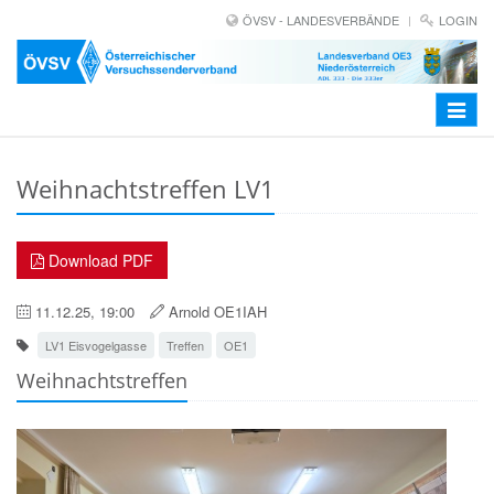
ÖVSV - LANDESVERBÄNDE
LOGIN
Toggle
navigat
Weihnachtstreffen LV1
Download PDF
11.12.25, 19:00
Arnold OE1IAH
LV1 Eisvogelgasse
Treffen
OE1
Weihnachtstreffen