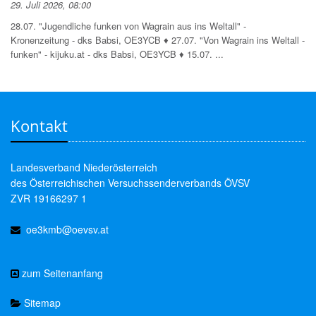
29. Juli 2026, 08:00
28.07. "Jugendliche funken von Wagrain aus ins Weltall" -
Kronenzeitung - dks Babsi, OE3YCB ♦ 27.07. "Von Wagrain ins Weltall -
funken" - kijuku.at - dks Babsi, OE3YCB ♦ 15.07. ...
Kontakt
Landesverband Niederösterreich
des Österreichischen Versuchssenderverbands ÖVSV
ZVR 19166297 1
oe3kmb@oevsv.at
zum Seitenanfang
Sitemap