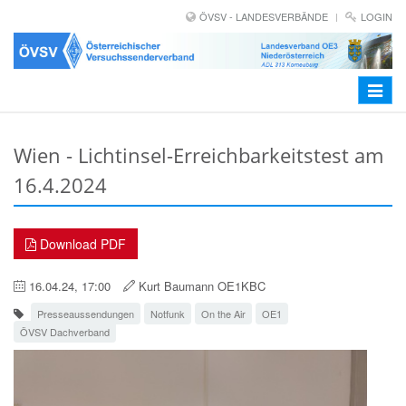
ÖVSV - LANDESVERBÄNDE
LOGIN
Toggle
navigat
Wien - Lichtinsel-Erreichbarkeitstest am
16.4.2024
Download PDF
16.04.24, 17:00
Kurt Baumann OE1KBC
Presseaussendungen
Notfunk
On the Air
OE1
ÖVSV Dachverband