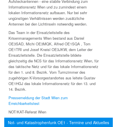
Aufsteckantennen - eine stabile Verbindung zum
Informationsnetz Wien und zu zumindest einem
lokalen Informationsnetz aufbauen. Nur bei sehr
ungünstigen Verhältnissen werden zusätzliche
Antennen bei den Lichtinseln notwendig werden.
Das Team in der Einsatzleitstelle des
Krisenmanagements Wien bestand aus Daniel
OE3SAD, Michi OE3MQK, Alfred OE1SQA , Tom
OE1TRI und Josef Kneisl OE3JKW, dem Leiter der
Einsatzleitstelle. Die Einsatzleitstelle bildete
gleichzeitig die NCS für das Informationsnetz Wien, für
das taktische Netz und für das lokale Informationsnetz
für den 1. und 8. Bezirk. Vom Turmzimmer des
zugehörigen K-Vorsorgestandortes aus leitete Gustav
OE1HGJ das lokale Informationsnetz für den 13. und
14. Bezirk.
Pressemeldung der Stadt Wien zum
Erreichbarkeitstest
NOT/KAT-Referat Wien
Not- und Katastrophenfunk OE1 - Termine und Aktuelles