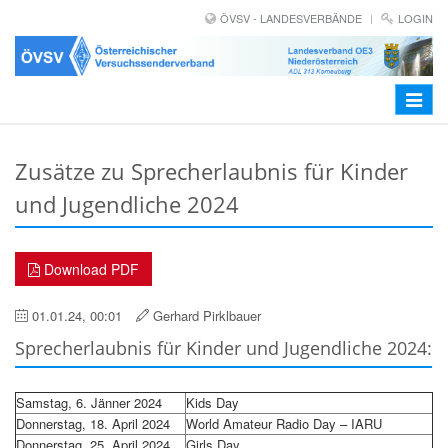
ÖVSV - LANDESVERBÄNDE
LOGIN
Toggle
navigat
Zusätze zu Sprecherlaubnis für Kinder
und Jugendliche 2024
Download PDF
01.01.24, 00:01
Gerhard Pirklbauer
Sprecherlaubnis für Kinder und Jugendliche 2024:
Samstag, 6. Jänner 2024
Kids Day
Donnerstag, 18. April 2024
World Amateur Radio Day – IARU
Donnerstag, 25. April 2024
Girls Day