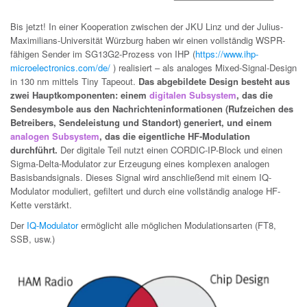
Bis jetzt! In einer Kooperation zwischen der JKU Linz und der Julius-
Maximilians-Universität Würzburg haben wir einen vollständig WSPR-
fähigen Sender im SG13G2-Prozess von IHP (
https://www.ihp-
microelectronics.com/de/
) realisiert – als analoges Mixed-Signal-Design
in 130 nm mittels Tiny Tapeout.
Das abgebildete Design besteht aus
zwei Hauptkomponenten: einem
digitalen Subsystem
, das die
Sendesymbole aus den Nachrichteninformationen (Rufzeichen des
Betreibers, Sendeleistung und Standort) generiert, und einem
analogen Subsystem
, das die eigentliche HF-Modulation
durchführt.
Der digitale Teil nutzt einen CORDIC-IP-Block und einen
Sigma-Delta-Modulator zur Erzeugung eines komplexen analogen
Basisbandsignals. Dieses Signal wird anschließend mit einem IQ-
Modulator moduliert, gefiltert und durch eine vollständig analoge HF-
Kette verstärkt.
Der
IQ-Modulator
ermöglicht alle möglichen Modulationsarten (FT8,
SSB, usw.)