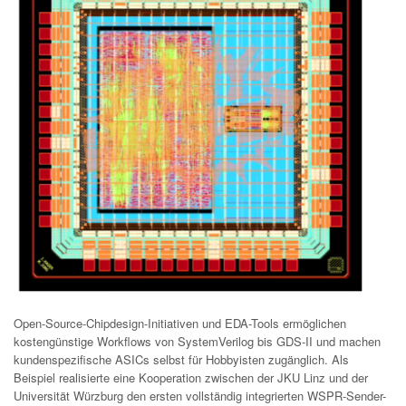
Open-Source-Chipdesign-Initiativen und EDA-Tools ermöglichen
kostengünstige Workflows von SystemVerilog bis GDS-II und machen
kundenspezifische ASICs selbst für Hobbyisten zugänglich. Als
Beispiel realisierte eine Kooperation zwischen der JKU Linz und der
Universität Würzburg den ersten vollständig integrierten WSPR-Sender-