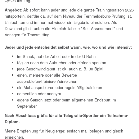
QSOs ins Log.
Angebot
: Ab sofort kann jeder und jede die ganze Trainingssaison 2026
mitsporteln, der/die ca. auf dem Niveau der Fernmeldebüro-Prüfung ist.
Einfach tun und immer mal wieder ein Ergebnis einreichen. Als
Download gibt's unten die Einreich-Tabelle "Self Assessment" und
Vorlagen für Transmitting.
Jeder und jede entscheidet selbst wann, wie, wo und wie intensiv:
im Shack, auf der Arbeit oder in der U-Bahn
täglich nach dem Aufstehen oder einfach spontan
jede Geschwindigkeit ist ok, auch z. B. 30 BpM
einen, mehrere oder alle Bewerbe
ausprobieren/trainieren/einreichen
ein Mal ausprobieren oder regelmäßig trainieren
namentlich oder anonym
eigene Saison jetzt oder beim allgemeinen Endspurt im
September
Nach Abschluss gibt's für alle Telegrafie-Sportler ein Teilnahme-
Diplom.
Meine Empfehlung für Neugierige: einfach mal loslegen und gleich
einreichen.