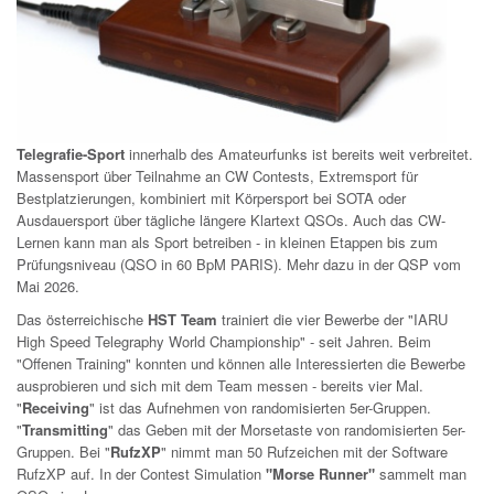
Telegrafie-Sport
innerhalb des Amateurfunks ist bereits weit verbreitet.
Massensport über Teilnahme an CW Contests, Extremsport für
Bestplatzierungen, kombiniert mit Körpersport bei SOTA oder
Ausdauersport über tägliche längere Klartext QSOs. Auch das CW-
Lernen kann man als Sport betreiben - in kleinen Etappen bis zum
Prüfungsniveau (QSO in 60 BpM PARIS). Mehr dazu in der QSP vom
Mai 2026.
Das österreichische
HST Team
trainiert die vier Bewerbe der "IARU
High Speed Telegraphy World Championship" - seit Jahren. Beim
"Offenen Training" konnten und können alle Interessierten die Bewerbe
ausprobieren und sich mit dem Team messen - bereits vier Mal.
"
Receiving
" ist das Aufnehmen von randomisierten 5er-Gruppen.
"
Transmitting
" das Geben mit der Morsetaste von randomisierten 5er-
Gruppen. Bei "
RufzXP
" nimmt man 50 Rufzeichen mit der Software
RufzXP auf. In der Contest Simulation
"Morse Runner"
sammelt man