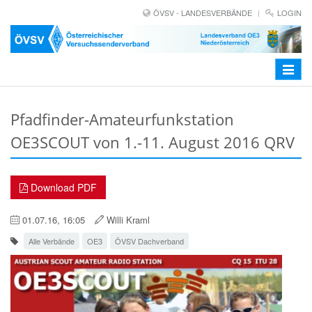
ÖVSV - LANDESVERBÄNDE
LOGIN
Toggle
navigat
Pfadfinder-Amateurfunkstation
OE3SCOUT von 1.-11. August 2016 QRV
Download PDF
01.07.16, 16:05
Willi Kraml
Alle Verbände
OE3
ÖVSV Dachverband