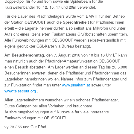
Doppeldipol für 40 und 80m sowie ein Spiderbeam für die
Kurzwellenbänder 10, 12, 15, 17 und 20m verwendet.
Für die Dauer des Pfadfinderlagers wurde vom BMVIT für den Betrieb
der Station
OE3SCOUT
auch die
Sprechfreiheit
für Pfadfinder/Innen
erteilt – die Lagerteilnehmer dürfen also selbst ans Mikrofon und unter
Aufsicht eines lizenzierten Funkamateurs Grußbotschaften übermitteln.
Alle Funkverbindungen mit OE3SCOUT werden selbstverständlich mit
eigens gedruckter QSL-Karte via Bureau bestätigt.
Am
Besuchersonntag
, den 7. August 2016 von 10 bis 16 Uhr LT kann
man natürlich auch der Pfadfinder-Amateurfunkstation OE3SCOUT
einen Besuch abstatten. Am Lager werden an diesem Tag bis zu 5.000
BesucherInnen erwartet, denen die Pfadfinder und Pfadfinderinnen das
Lagerleben näherbringen wollen. Nähere Infos zum Pfadfinderlager und
zur Funkstation findet man unter
www.pinakarri.at
sowie unter
www.telescout.org
.
Allen Lagerteilnehmern wünschen wir ein schönes Pfadfinderlager,
Gutes Gelingen bei allen Vorhaben und brauchbare
Ausbreitungsbedingungen auf Kurzwelle für viele interesante
Funkverbindungen mit OE3SCOUT!
vy 73 / 55 und Gut Pfad