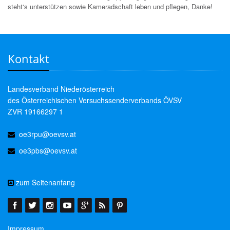
steht‘s unterstützen sowie Kameradschaft leben und pflegen, Danke!
Kontakt
Landesverband Niederösterreich
des Österreichischen Versuchssenderverbands ÖVSV
ZVR 19166297 1
oe3rpu@oevsv.at
oe3pbs@oevsv.at
zum Seitenanfang
Impressum