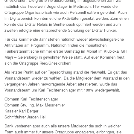
Grieskirchen. Die größte Herausforderung im abgelaufenen Jahr war
natürlich das Feuerwehr Jugendlager in Mettmach. Hier wurde die
Ortsgruppe Organisatorisch wie auch Personell extrem gefordert. Auch
im Digitalbereich konnten etliche Aktivitäten gesetzt werden. Zum einen
konnte das D-Star Relais in Senftenbach optimiert werden und zum
zweiten erfolgte eine entsprechende Schulung der D-Star Funker.
Für das kommende Jahr stehen natürlich wieder abwechslungsreiche
Aktivitäten am Programm. Natürlich finden die monatlichen
Funkerstammtische (immer erster Samstag im Monat im Klublokal GH
Mayr – Geiersberg) in gewohnter Weise statt. Auf euer Kommen freut
sich die Ortsgruppe Ried/Grieskirchen!
Als letzter Punkt auf der Tagesordnung stand die Neuwahl. Es galt das
Vorstandsteam wieder zu wählen. Da die Mitglieder dem Vorstand in den
vergangenen Jahren hervorragende Arbeit attestierten, wurde das
Vorstandsteam um Karl Feichtenschlager mit 100% wiedergewählt.
Obmann Karl Feichtenschlager
Obmann Stv. Ing. Max Meisriemler
Kassier Karl Berger
Schriftführer Jürgen Hell
Dank verdienen aber auch alle unsere Mitglieder die sich in welcher
Form auch immer für unsere Ortsgruppe engagieren, einbringen, sie