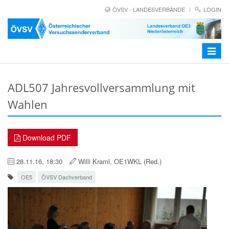
ÖVSV - LANDESVERBÄNDE
LOGIN
Toggle
navigat
ADL507 Jahresvollversammlung mit
Wahlen
Download PDF
28.11.16, 18:30
Willi Kraml, OE1WKL (Red.)
OE5
ÖVSV Dachverband