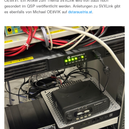
OE9XVI. Ein Artikel zum Thema SVXLink wird von Sauti noch
gesondert im QSP veröffentlicht werden. Anleitungen zu SVXLink gibt
es ebenfalls von Michael OE8VIK auf
dstaraustria.at
.