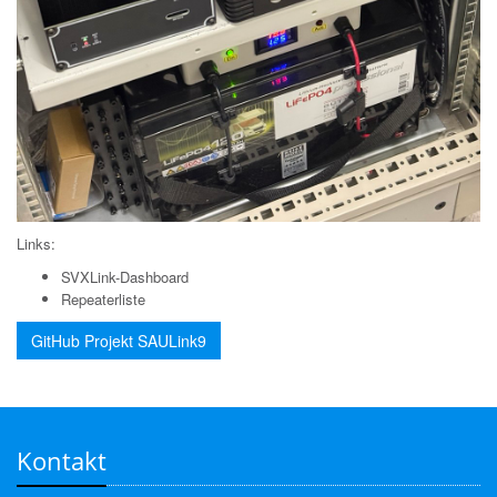
Links:
SVXLink-Dashboard
Repeaterliste
GitHub Projekt SAULink9
Kontakt