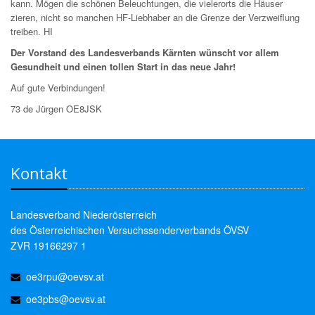
kann. Mögen die schönen Beleuchtungen, die vielerorts die Häuser
zieren, nicht so manchen HF-Liebhaber an die Grenze der Verzweiflung
treiben. HI
Der Vorstand des Landesverbands Kärnten wünscht vor allem
Gesundheit und einen tollen Start in das neue Jahr!
Auf gute Verbindungen!
73 de Jürgen OE8JSK
Kontakt
Landesverband Niederösterreich
des Österreichischen Versuchssenderverbands ÖVSV
ZVR 19166297 1
oe3rpu@oevsv.at
oe3pbs@oevsv.at