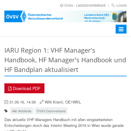
ÖVSV - LANDESVERBÄNDE
LOGIN
Toggle
navigat
IARU Region 1: VHF Manager's
Handbook, HF Manager's Handbook und
HF Bandplan aktualisiert
Download PDF
31.05.16, 14:39
Willi Kraml, OE1WKL
Alle Verbände
ÖVSV Dachverband
Das aktuelle VHF-Managers Handbuch mit allen eingearbeiteten
Entscheidungen
durch das Interim Meeting 2016 in Wien wurde gerade