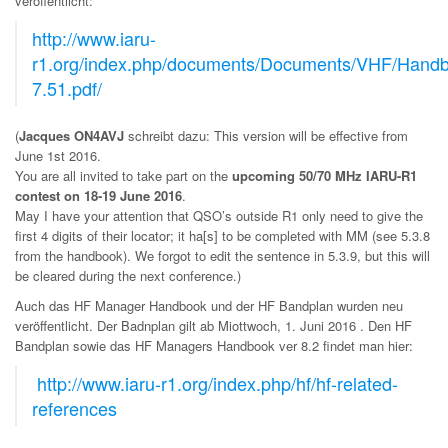
veröffentlicht:
http://www.iaru-
r1.org/index.php/documents/Documents/VHF/Handb
7.51.pdf/
(
Jacques ON4AVJ
schreibt dazu: This version will be effective from
June 1st 2016.
You are all invited to take part on the
upcoming 50/70 MHz IARU-R1
contest on 18-19 June 2016
.
May I have your attention that QSO’s outside R1 only need to give the
first 4 digits of their locator; it ha[s] to be completed with MM (see 5.3.8
from the handbook). We forgot to edit the sentence in 5.3.9, but this will
be cleared during the next conference.)
Auch das HF Manager Handbook und der HF Bandplan wurden neu
veröffentlicht.
Der Badnplan gilt ab Miottwoch, 1. Juni 2016 . Den HF
Bandplan sowie das HF Managers Handbook ver 8.2 findet man hier:
http://www.iaru-r1.org/index.php/hf/hf-related-
references