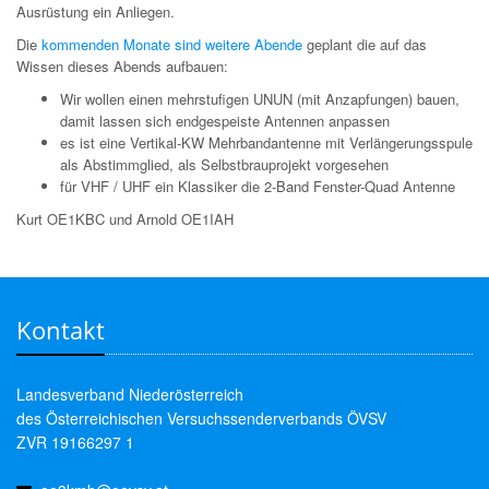
Ausrüstung ein Anliegen.
Die
kommenden Monate sind weitere Abende
geplant die auf das
Wissen dieses Abends aufbauen:
Wir wollen einen mehrstufigen UNUN (mit Anzapfungen) bauen,
damit lassen sich endgespeiste Antennen anpassen
es ist eine Vertikal-KW Mehrbandantenne mit Verlängerungsspule
als Abstimmglied, als Selbstbrauprojekt vorgesehen
für VHF / UHF ein Klassiker die 2-Band Fenster-Quad Antenne
Kurt OE1KBC und Arnold OE1IAH
Kontakt
Landesverband Niederösterreich
des Österreichischen Versuchssenderverbands ÖVSV
ZVR 19166297 1