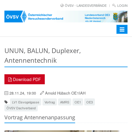
ÖVSV - LANDESVERBÄNDE
LOGIN
Toggle
navigat
UNUN, BALUN, Duplexer,
Antennentechnik
Download PDF
28.11.24, 19:00
Arnold Hübsch OE1IAH
LV1 Eisvogelgasse
Vortrag
AMRS
OE1
OE3
ÖVSV Dachverband
Vortrag Antennenanpassung