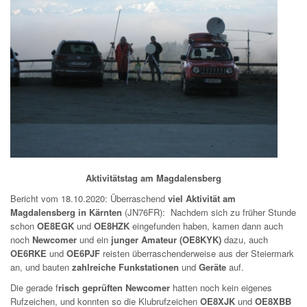
Aktivitätstag am Magdalensberg
Bericht vom 18.10.2020: Überraschend
viel Aktivität am
Magdalensberg in Kärnten
(JN76FR): Nachdem sich zu früher Stunde
schon
OE8EGK
und
OE8HZK
eingefunden haben, kamen dann auch
noch
Newcomer
und ein
junger Amateur (OE8KYK)
dazu, auch
OE6RKE
und
OE6PJF
reisten überraschenderweise aus der Steiermark
an, und bauten
zahlreiche Funkstationen
und
Geräte
auf.
Die gerade f
risch geprüften Newcomer
hatten noch kein eigenes
Rufzeichen, und konnten so die Klubrufzeichen
OE8XJK
und
OE8XBB