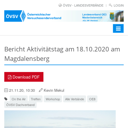
ÖVSV - LANDESVERBÄNDE
LOGIN
Toggle
navigat
Bericht Aktivitätstag am 18.10.2020 am
Magdalensberg
Download PDF
21.11.20, 10:30
Kevin Mekul
On the Air
Treffen
Workshop
Alle Verbände
OE8
ÖVSV Dachverband