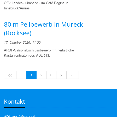
OE7 Landesklubabend - im Café Regina in
Innsbruck/Amras
80 m Peilbewerb in Mureck
(Röcksee)
17. Oktober 2026, 11:00
ARDF-Saisonabschlussbewerb mit herbstliche
Kastanienbraten des ADL 613.
<<
<
1
2
3
>
>>
Kontakt
ADL 306 Weinland