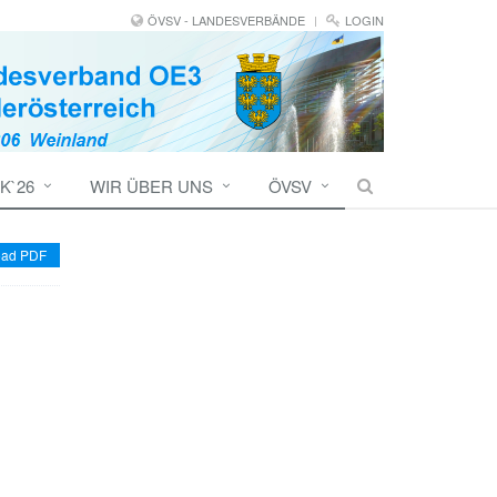
ÖVSV - LANDESVERBÄNDE
LOGIN
K`26
WIR ÜBER UNS
ÖVSV
ad PDF