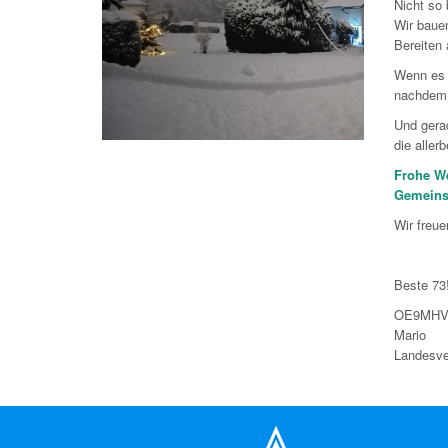
Nicht so
Wir baue
Bereiten 
Wenn es 
nachdem 
Und gera
die alle
Frohe We
Gemeinsa
Wir freue
Beste 73
OE9MH
Mario
Landesve