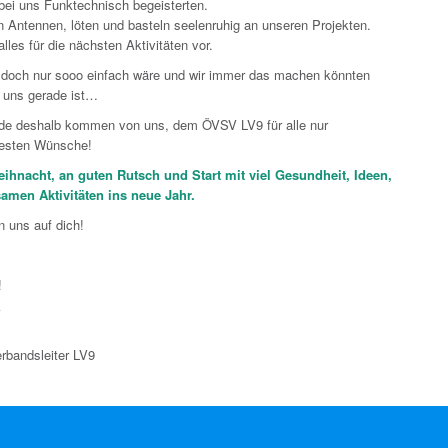
 bei uns Funktechnisch begeisterten.
n Antennen, löten und basteln seelenruhig an unseren Projekten.
alles für die nächsten Aktivitäten vor.
doch nur sooo einfach wäre und wir immer das machen könnten
uns gerade ist…
de deshalb kommen von uns, dem ÖVSV LV9 für alle nur
rbesten Wünsche!
ihnacht, an guten Rutsch und Start mit viel Gesundheit, Ideen,
men Aktivitäten ins neue Jahr.
n uns auf dich!
!
V
rbandsleiter LV9