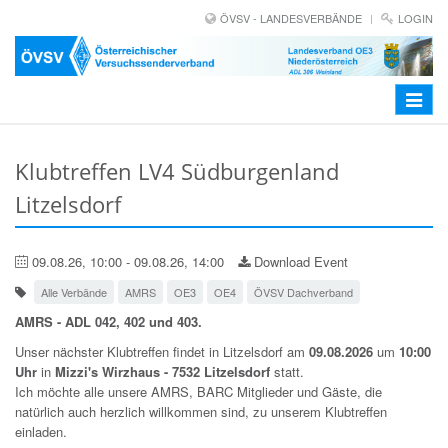
ÖVSV - LANDESVERBÄNDE
LOGIN
Toggle
navigat
Klubtreffen LV4 Südburgenland
Litzelsdorf
09.08.26, 10:00 - 09.08.26, 14:00
Download Event
Alle Verbände
AMRS
OE3
OE4
ÖVSV Dachverband
AMRS - ADL 042, 402 und 403.
Unser nächster Klubtreffen findet in Litzelsdorf am
09.08.2026
um
10:00
Uhr
in
Mizzi's Wirzhaus - 7532 Litzelsdorf
statt.
Ich möchte alle unsere AMRS, BARC Mitglieder und Gäste, die
natürlich auch herzlich willkommen sind, zu unserem Klubtreffen
einladen.