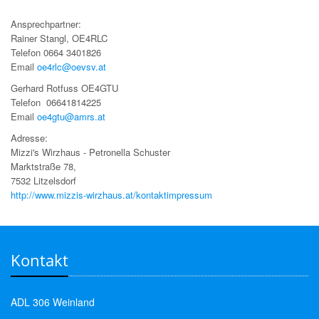
Ansprechpartner:
Rainer Stangl, OE4RLC
Telefon 0664 3401826
Email
oe4rlc@oevsv.at
Gerhard Rotfuss OE4GTU
Telefon 06641814225
Email
oe4gtu@amrs.at
Adresse:
Mizzi's Wirzhaus - Petronella Schuster
Marktstraße 78,
7532 Litzelsdorf
http://www.mizzis-wirzhaus.at/kontaktimpressum
Kontakt
ADL 306 Weinland