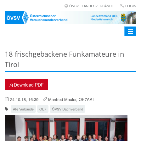
ÖVSV - LANDESVERBÄNDE
LOGIN
Toggle
navigat
18 frischgebackene Funkamateure in
Tirol
Download PDF
24.10.18, 16:39
Manfred Mauler, OE7AAI
Alle Verbände
OE7
ÖVSV Dachverband