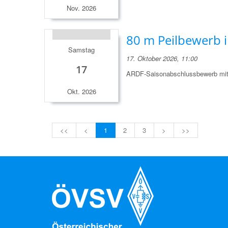
Nov. 2026
80 m Peilbewerb 
Samstag
17. Oktober 2026, 11:00
17
ARDF-Saisonabschlussbewerb mit 
Okt. 2026
<<
<
1
2
3
>
>>