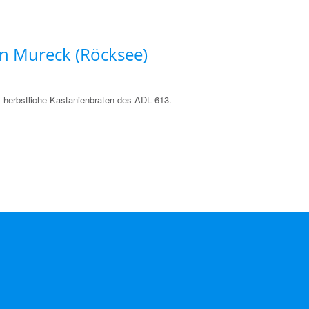
in Mureck (Röcksee)
herbstliche Kastanienbraten des ADL 613.