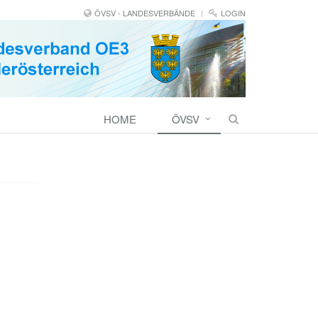
ÖVSV - LANDESVERBÄNDE
LOGIN
HOME
ÖVSV