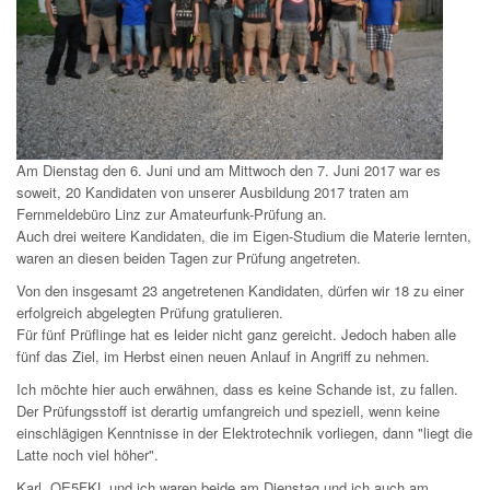
Am Dienstag den 6. Juni und am Mittwoch den 7. Juni 2017 war es
soweit, 20 Kandidaten von unserer Ausbildung 2017 traten am
Fernmeldebüro Linz zur Amateurfunk-Prüfung an.
Auch drei weitere Kandidaten, die im Eigen-Studium die Materie lernten,
waren an diesen beiden Tagen zur Prüfung angetreten.
Von den insgesamt 23 angetretenen Kandidaten, dürfen wir 18 zu einer
erfolgreich abgelegten Prüfung gratulieren.
Für fünf Prüflinge hat es leider nicht ganz gereicht. Jedoch haben alle
fünf das Ziel, im Herbst einen neuen Anlauf in Angriff zu nehmen.
Ich möchte hier auch erwähnen, dass es keine Schande ist, zu fallen.
Der Prüfungsstoff ist derartig umfangreich und speziell, wenn keine
einschlägigen Kenntnisse in der Elektrotechnik vorliegen, dann "liegt die
Latte noch viel höher".
Karl, OE5FKL und ich waren beide am Dienstag und ich auch am