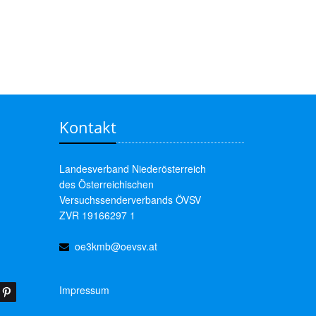
Kontakt
Landesverband Niederösterreich
des Österreichischen
Versuchssenderverbands ÖVSV
ZVR 19166297 1
oe3kmb@oevsv.at
Impressum