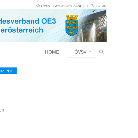
ÖVSV - LANDESVERBÄNDE
LOGIN
HOME
ÖVSV
ad PDF
en