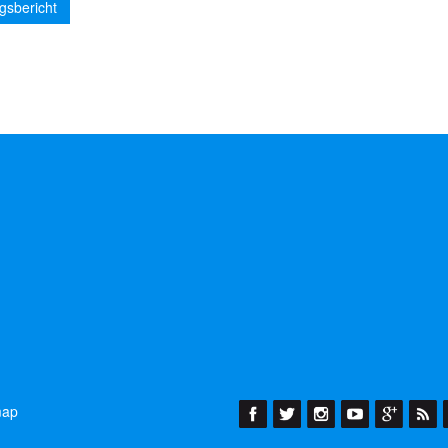
gsbericht
map