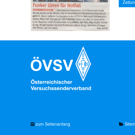
Zeitun
zum Seitenanfang
Site