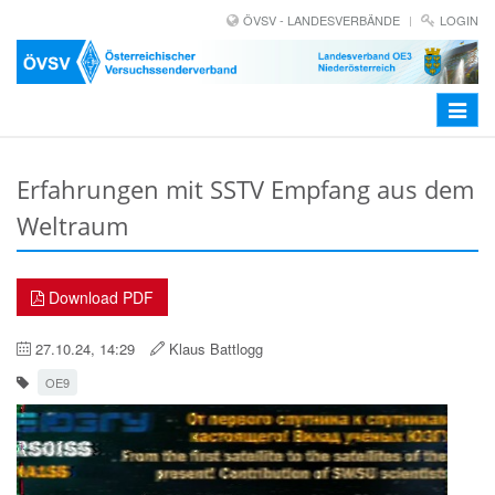
ÖVSV - LANDESVERBÄNDE
LOGIN
Toggle
navigat
Erfahrungen mit SSTV Empfang aus dem
Weltraum
Download PDF
27.10.24, 14:29
Klaus Battlogg
OE9