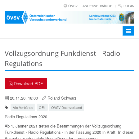
ÖVSV - LANDESVERBÄNDE
LOGIN
Toggle
navigat
Vollzugsordnung Funkdienst - Radio
Regulations
Download PDF
20.11.20, 18:00
Roland Schwarz
Alle Verbände
OE1
ÖVSV Dachverband
Radio Regulations 2020
Ab 1. Jänner 2021 treten die Bestimmungen der Vollzugsordnung
Funkdienst - Radio Regulations - in der Fassung 2020 in Kraft. In dieser
Ausgabe wurden viele Beschlüsse der vergangenen