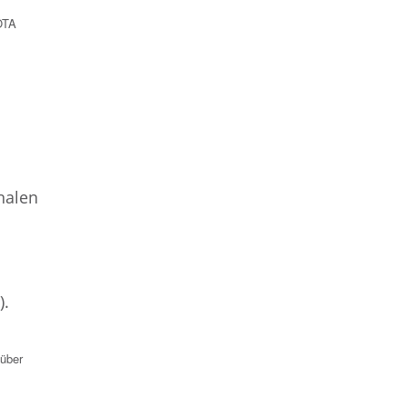
OTA
nalen
).
 über