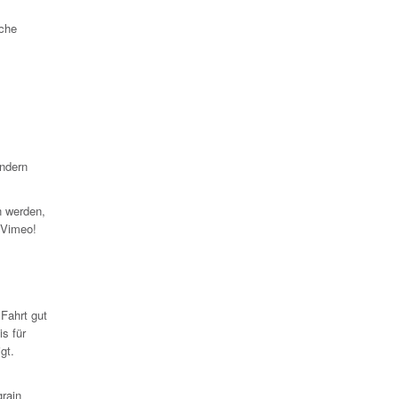
sche
ändern
n werden,
f Vimeo!
Fahrt gut
s für
gt.
grain