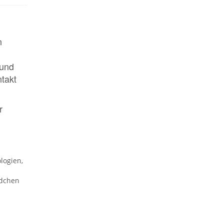
n
rund
ntakt
r
logien,
ädchen