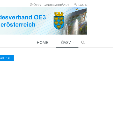
ÖVSV - LANDESVERBÄNDE
LOGIN
HOME
ÖVSV
ad PDF