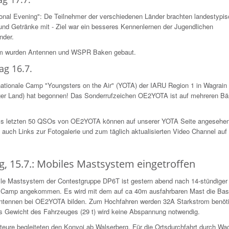
tional Evening": De Teilnehmer der verschiedenen Länder brachten landestypi
und Getränke mit - Ziel war ein besseres Kennenlernen der Jugendlichen
nder.
m wurden Antennen und WSPR Baken gebaut.
ag 16.7.
nationale Camp "Youngsters on the Air" (YOTA) der IARU Region 1 in Wagrain
ger Land) hat begonnen! Das Sonderrufzeichen OE2YOTA ist auf mehreren B
ils letzten 50 QSOs von OE2YOTA können auf unserer YOTA Seite angesehe
s auch Links zur Fotogalerie und zum täglich aktualisierten Video Channel au
ag, 15.7.: Mobiles Mastsystem eingetroffen
le Mastsystem der Contestgruppe DP6T ist gestern abend nach 14-stündiger 
Camp angekommen. Es wird mit dem auf ca 40m ausfahrbaren Mast die Basi
ntennen bei OE2YOTA bilden. Zum Hochfahren werden 32A Starkstrom benöti
s Gewicht des Fahrzeuges (29 t) wird keine Abspannung notwendig.
eure begleiteten den Konvoi ab Walserberg. Für die Ortsdurchfahrt durch Wa