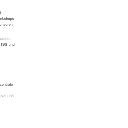
d
Workshops
ponsoren
utdoor
 ISS
und
zentrale
piel und