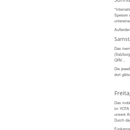
"Interna
Speisen 
untereina
Außerde
Samst
Das iner
(Salzbur
QRV...
Die jewe
dort gibt
Freit
Das mobi
im YOTA 
unsere A
Durch da
Funkamat