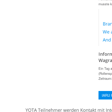
musste k
Bran
We a
And
Infor
Wagra
Ein Tag 
(Rollensp
Zeitraum:
IARU 
YOTA Teilnehmer werden Kontakt mit Int