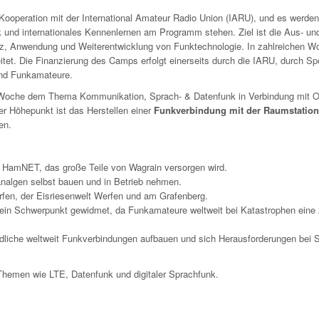
 Kooperation mit der International Amateur Radio Union (IARU), und es werden
k und internationales Kennenlernen am Programm stehen.
Ziel ist die Aus- un
atz, Anwendung und Weiterentwicklung von Funktechnologie. In zahlreichen 
itet. Die Finanzierung des Camps erfolgt einerseits durch die IARU, durch S
 und Funkamateure.
ne Woche dem Thema Kommunikation, Sprach- & Datenfunk in Verbindung mit O
er Höhepunkt ist das Herstellen einer
Funkverbindung mit der Raumstation
en.
 HamNET, das große Teile von Wagrain versorgen wird.
algen selbst bauen und in Betrieb nehmen.
fen, der Eisriesenwelt Werfen und am Grafenberg.
ein Schwerpunkt gewidmet, da Funkamateure weltweit bei Katastrophen eine 
ndliche weltweit Funkverbindungen aufbauen und sich Herausforderungen bei S
u Themen wie LTE, Datenfunk und digitaler Sprachfunk.