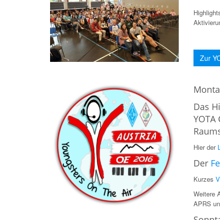
Highligh
Aktivieru
Zur Y
Monta
Das Hi
YOTA C
Raumst
Hier der
L
Der
Fe
Kurzes
V
Weitere 
APRS un
Sonnta