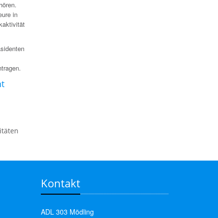
hören.
eure in
aktivität
äsidenten
ntragen.
t
itäten
Kontakt
ADL 303 Mödling