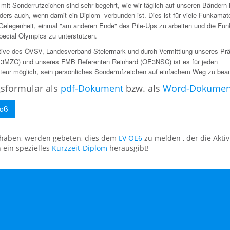
mit Sonderrufzeichen sind sehr begehrt, wie wir täglich auf unseren Bändern 
ders auch, wenn damit ein Diplom verbunden ist. Dies ist für viele Funkamat
Gelegenheit, einmal "am anderen Ende" des Pile-Ups zu arbeiten und die Funk
pecial Olympics zu unterstützen.
iative des ÖVSV, Landesverband Steiermark und durch Vermittlung unseres Pr
3MZC) und unseres FMB Referenten Reinhard (OE3NSC) ist es für jeden
eur möglich, sein persönliches Sonderrufzeichen auf einfachem Weg zu bea
gsformular als
pdf-Dokument
bzw. als
Word-Dokumen
roß
t haben, werden gebeten, dies dem
LV OE6
zu melden , der die Aktiv
 ein spezielles
Kurzzeit-Diplom
herausgibt!