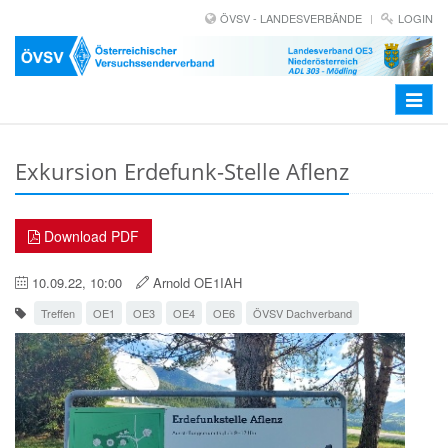
ÖVSV - LANDESVERBÄNDE
LOGIN
Toggle
navigat
Exkursion Erdefunk-Stelle Aflenz
Download PDF
10.09.22, 10:00
Arnold OE1IAH
Treffen
OE1
OE3
OE4
OE6
ÖVSV Dachverband