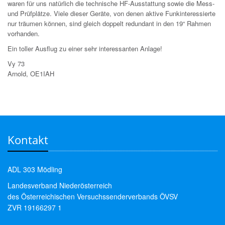
waren für uns natürlich die technische HF-Ausstattung sowie die Mess-
und Prüfplätze. Viele dieser Geräte, von denen aktive Funkinteressierte
nur träumen können, sind gleich doppelt redundant in den 19“ Rahmen
vorhanden.
Ein toller Ausflug zu einer sehr interessanten Anlage!
Vy 73
Arnold, OE1IAH
Kontakt
ADL 303 Mödling
Landesverband Niederösterreich
des Österreichischen Versuchssenderverbands ÖVSV
ZVR 19166297 1