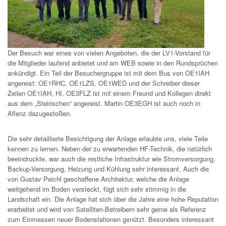
Der Besuch war eines von vielen Angeboten, die der LV1-Vorstand für
die Mitglieder laufend anbietet und am WEB sowie in den Rundsprüchen
ankündigt. Ein Teil der Besuchergruppe ist mit dem Bus von OE1IAH
angereist: OE1RHC, OE1LZS, OE1WED und der Schreiber dieser
Zeilen OE1IAH, HI. OE3FLZ ist mit einem Freund und Kollegen direkt
aus dem „Steirischen“ angereist. Martin OE3EGH ist auch noch in
Aflenz dazugestoßen.
Die sehr detaillierte Besichtigung der Anlage erlaubte uns, viele Teile
kennen zu lernen. Neben der zu erwartenden HF-Technik, die natürlich
beeindruckte, war auch die restliche Infrastruktur wie Stromversorgung,
Backup-Versorgung, Heizung und Kühlung sehr interessant. Auch die
von Gustav Peichl geschaffene Architektur, welche die Anlage
weitgehend im Boden versteckt, fügt sich sehr stimmig in die
Landschaft ein. Die Anlage hat sich über die Jahre eine hohe Reputation
erarbeitet und wird von Satelliten-Betreibern sehr gerne als Referenz
zum Einmessen neuer Bodenstationen genützt. Besonders interessant