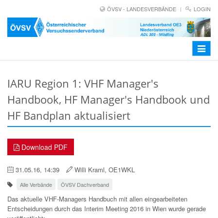
ÖVSV - LANDESVERBÄNDE
LOGIN
Toggle
navigat
IARU Region 1: VHF Manager's
Handbook, HF Manager's Handbook und
HF Bandplan aktualisiert
Download PDF
31.05.16, 14:39
Willi Kraml, OE1WKL
Alle Verbände
ÖVSV Dachverband
Das aktuelle VHF-Managers Handbuch mit allen eingearbeiteten
Entscheidungen
durch das Interim Meeting 2016 in Wien wurde gerade