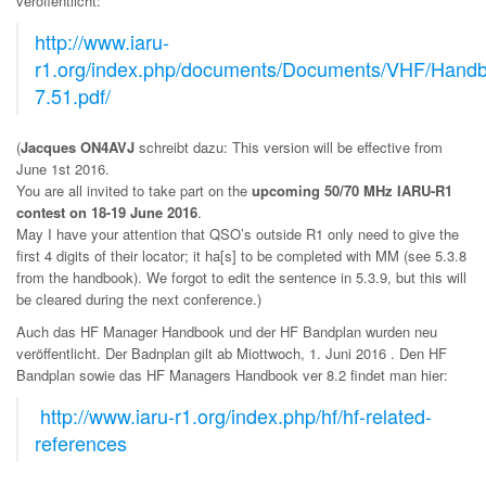
veröffentlicht:
http://www.iaru-
r1.org/index.php/documents/Documents/VHF/Handb
7.51.pdf/
(
Jacques ON4AVJ
schreibt dazu: This version will be effective from
June 1st 2016.
You are all invited to take part on the
upcoming 50/70 MHz IARU-R1
contest on 18-19 June 2016
.
May I have your attention that QSO’s outside R1 only need to give the
first 4 digits of their locator; it ha[s] to be completed with MM (see 5.3.8
from the handbook). We forgot to edit the sentence in 5.3.9, but this will
be cleared during the next conference.)
Auch das HF Manager Handbook und der HF Bandplan wurden neu
veröffentlicht.
Der Badnplan gilt ab Miottwoch, 1. Juni 2016 . Den HF
Bandplan sowie das HF Managers Handbook ver 8.2 findet man hier:
http://www.iaru-r1.org/index.php/hf/hf-related-
references