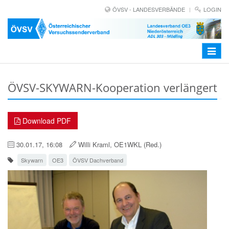
ÖVSV - LANDESVERBÄNDE
LOGIN
Toggle
navigat
ÖVSV-SKYWARN-Kooperation verlängert
Download PDF
30.01.17, 16:08
Willi Kraml, OE1WKL (Red.)
Skywarn
OE3
ÖVSV Dachverband