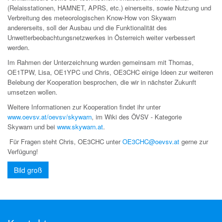
(Relaisstationen, HAMNET, APRS, etc.) einerseits,
sowie Nutzung und
Verbreitung des meteorologischen Know-How von Skywarn
andererseits,
soll der Ausbau und die Funktionalität des
Unwetterbeobachtungsnetzwerkes in Österreich weiter verbessert
werden.
Im Rahmen der Unterzeichnung wurden gemeinsam mit Thomas,
OE1TPW, Lisa, OE1YPC und Chris, OE3CHC
einige Ideen zur weiteren
Belebung der Kooperation besprochen, die wir in nächster Zukunft
umsetzen wollen.
Weitere Informationen zur Kooperation findet ihr unter
www.oevsv.at/oevsv/skywarn
, im Wiki des ÖVSV - Kategorie
Skywarn
und bei
www.skywarn.at
.
Für Fragen steht Chris, OE3CHC unter
OE3CHC@oevsv.at
gerne zur
Verfügung!
Bild groß