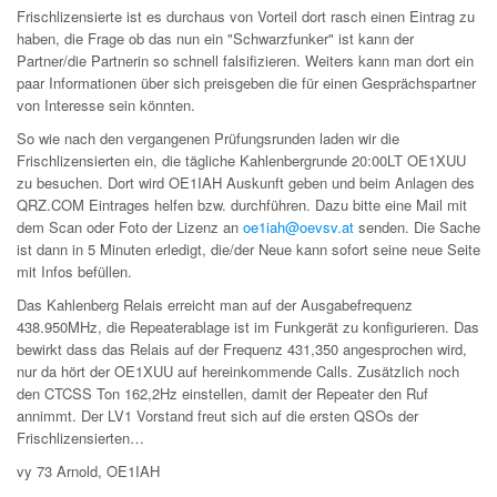
Frischlizensierte ist es durchaus von Vorteil dort rasch einen Eintrag zu
haben, die Frage ob das nun ein "Schwarzfunker" ist kann der
Partner/die Partnerin so schnell falsifizieren. Weiters kann man dort ein
paar Informationen über sich preisgeben die für einen Gesprächspartner
von Interesse sein könnten.
So wie nach den vergangenen Prüfungsrunden laden wir die
Frischlizensierten ein, die tägliche Kahlenbergrunde 20:00LT OE1XUU
zu besuchen. Dort wird OE1IAH Auskunft geben und beim Anlagen des
QRZ.COM Eintrages helfen bzw. durchführen. Dazu bitte eine Mail mit
dem Scan oder Foto der Lizenz an
oe1iah@oevsv.at
senden. Die Sache
ist dann in 5 Minuten erledigt, die/der Neue kann sofort seine neue Seite
mit Infos befüllen.
Das Kahlenberg Relais erreicht man auf der Ausgabefrequenz
438.950MHz, die Repeaterablage ist im Funkgerät zu konfigurieren. Das
bewirkt dass das Relais auf der Frequenz 431,350 angesprochen wird,
nur da hört der OE1XUU auf hereinkommende Calls. Zusätzlich noch
den CTCSS Ton 162,2Hz einstellen, damit der Repeater den Ruf
annimmt. Der LV1 Vorstand freut sich auf die ersten QSOs der
Frischlizensierten…
vy 73 Arnold, OE1IAH