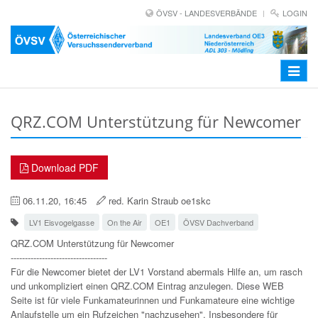
ÖVSV - LANDESVERBÄNDE
LOGIN
Toggle
navigat
QRZ.COM Unterstützung für Newcomer
Download PDF
06.11.20, 16:45
red. Karin Straub oe1skc
LV1 Eisvogelgasse
On the Air
OE1
ÖVSV Dachverband
QRZ.COM Unterstützung für Newcomer
----------------------------------
Für die Newcomer bietet der LV1 Vorstand abermals Hilfe an, um rasch
und unkompliziert einen QRZ.COM Eintrag anzulegen. Diese WEB
Seite ist für viele Funkamateurinnen und Funkamateure eine wichtige
Anlaufstelle um ein Rufzeichen "nachzusehen". Insbesondere für