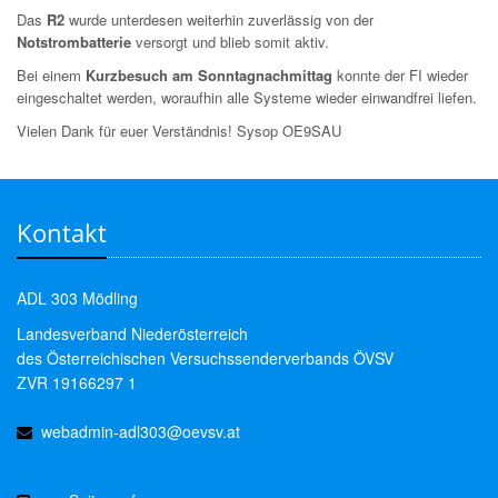
Das
R2
wurde unterdesen weiterhin zuverlässig von der
Notstrombatterie
versorgt und blieb somit aktiv.
Bei einem
Kurzbesuch am Sonntagnachmittag
konnte der FI wieder
eingeschaltet werden, woraufhin alle Systeme wieder einwandfrei liefen.
Vielen Dank für euer Verständnis! Sysop OE9SAU
Kontakt
ADL 303 Mödling
Landesverband Niederösterreich
des Österreichischen Versuchssenderverbands ÖVSV
ZVR 19166297 1
webadmin-adl303@oevsv.at